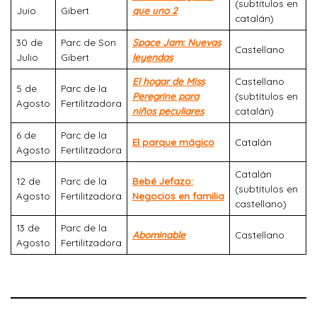
(subtítulos en
Juio
Gibert
que uno 2
catalán)
30 de
Parc de Son
Space Jam: Nuevas
Castellano
Julio
Gibert
leyendas
El hogar de Miss
Castellano
5 de
Parc de la
Peregrine para
(subtítulos en
Agosto
Fertilitzadora
niños peculiares
catalán)
6 de
Parc de la
El parque mágico
Catalán
Agosto
Fertilitzadora
Catalán
12 de
Parc de la
Bebé Jefazo:
(subtítulos en
Agosto
Fertilitzadora
Negocios en familia
castellano)
13 de
Parc de la
Abominable
Castellano
Agosto
Fertilitzadora