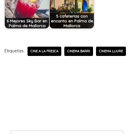
5 cafeterías con
6 Mejores Sky Bar en
encanto en Palma de
Palma de Mallorca
Mallorca
Etiquetas:
CINE A LA FRESCA
CINEMA BARRI
CINEMA LLIURE
Deja una respuesta
Tu dirección de correo electrónico no será publicada.
Los campos obligatorios están marcados con
*
Nombre
*