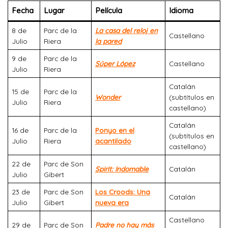
Fecha
Lugar
Película
Idioma
8 de
Parc de la
La casa del reloj en
Castellano
Julio
Riera
la pared
9 de
Parc de la
Súper López
Castellano
Julio
Riera
Catalán
15 de
Parc de la
Wonder
(subtítulos en
Julio
Riera
castellano)
Catalán
16 de
Parc de la
Ponyo en el
(subtítulos en
Julio
Riera
acantilado
castellano)
22 de
Parc de Son
Spirit: Indomable
Catalán
Julio
Gibert
23 de
Parc de Son
Los Croods: Una
Catalán
Julio
Gibert
nueva era
Castellano
29 de
Parc de Son
Padre no hay más