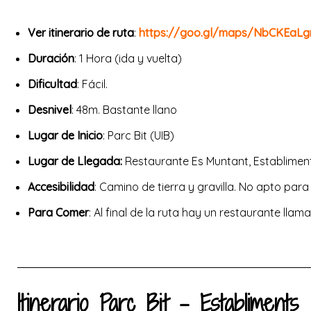
Ver itinerario de ruta
:
https://goo.gl/maps/NbCKEaLg
Duración
: 1 Hora (ida y vuelta)
Dificultad
: Fácil.
Desnivel
: 48m. Bastante llano
Lugar de Inicio
: Parc Bit (UIB)
Lugar de Llegada:
Restaurante Es Muntant, Establiments
Accesibilidad
: Camino de tierra y gravilla. No apto para
Para Comer
: Al final de la ruta hay un restaurante lla
Itinerario Parc Bit - Establiments