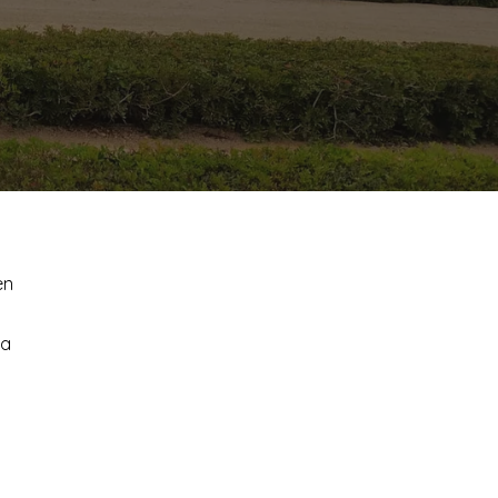
en
ra