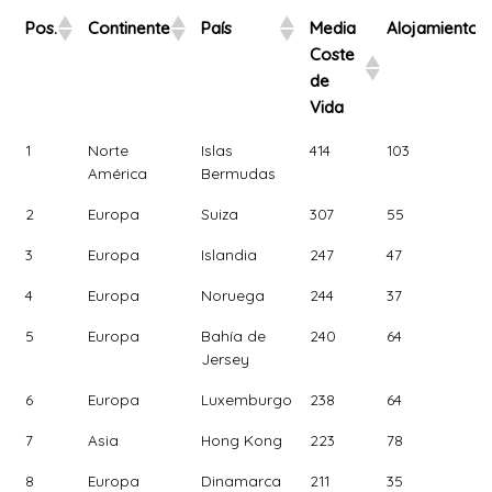
Pos.
Continente
País
Media
Alojamiento
Coste
de
Vida
Pos.
Continente
País
Media
Alojamiento
1
Norte
Islas
414
103
Coste
América
Bermudas
de
2
Europa
Suiza
307
55
Vida
3
Europa
Islandia
247
47
4
Europa
Noruega
244
37
5
Europa
Bahía de
240
64
Jersey
6
Europa
Luxemburgo
238
64
7
Asia
Hong Kong
223
78
8
Europa
Dinamarca
211
35