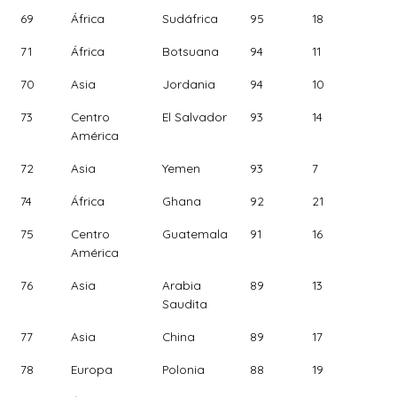
69
África
Sudáfrica
95
18
71
África
Botsuana
94
11
70
Asia
Jordania
94
10
73
Centro
El Salvador
93
14
América
72
Asia
Yemen
93
7
74
África
Ghana
92
21
75
Centro
Guatemala
91
16
América
76
Asia
Arabia
89
13
Saudita
77
Asia
China
89
17
78
Europa
Polonia
88
19