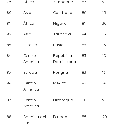
79
África
Zimbabue
87
9
80
Asia
Camboya
86
15
81
África
Nigeria
81
30
82
Asia
Tailandia
84
15
85
Eurasia
Rusia
83
15
84
Centro
República
83
10
América
Dominicana
83
Europa
Hungría
83
13
86
Centro
México
83
14
América
87
Centro
Nicaragua
80
9
América
88
América del
Ecuador
85
20
Sur