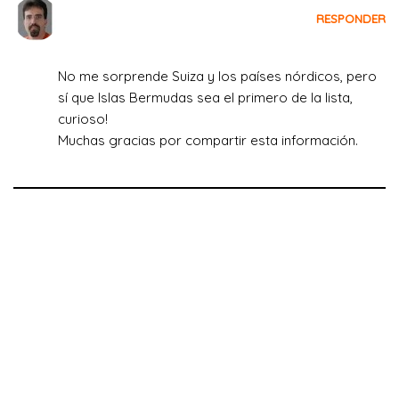
De Madrid a USA
RESPONDER
el 1 de julio de 2022 a las 17:34
No me sorprende Suiza y los países nórdicos, pero
sí que Islas Bermudas sea el primero de la lista,
curioso!
Muchas gracias por compartir esta información.
Deja una respuesta
Tu dirección de correo electrónico no será publicada.
Los campos obligatorios están marcados con
*