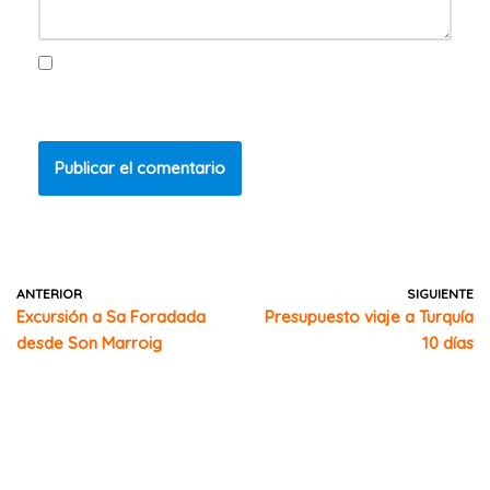
Guarda mi nombre, correo electrónico y web en este
navegador para la próxima vez que comente.
ANTERIOR
SIGUIENTE
Excursión a Sa Foradada
Presupuesto viaje a Turquía
desde Son Marroig
10 días