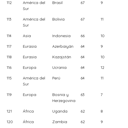
112
América del
Brasil
67
9
Sur
113
América del
Bolivia
67
11
Sur
114
Asia
Indonesia
66
10
117
Eurasia
Azerbaiyán
64
9
118
Eurasia
Kazajstán
64
10
116
Europa
Ucrania
64
12
115
América del
Perú
64
11
Sur
119
Europa
Bosnia y
63
7
Herzegovina
121
África
Uganda
62
8
120
África
Zambia
62
9