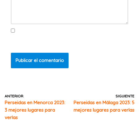
Guarda mi nombre, correo electrónico y web en este
navegador para la próxima vez que comente.
ANTERIOR
SIGUIENTE
Perseidas en Menorca 2023:
Perseidas en Málaga 2023: 5
3 mejores lugares para
mejores lugares para verlas
verlas