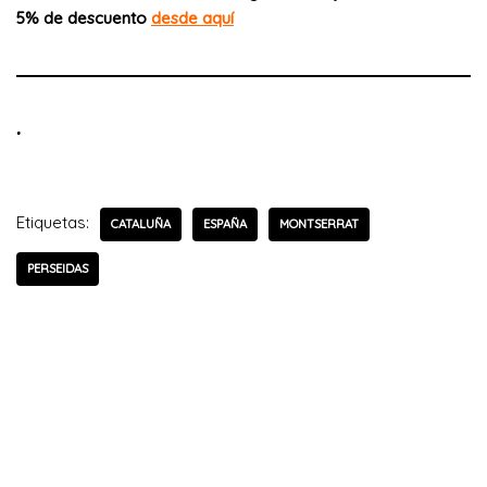
5% de descuento
desde aquí
.
Etiquetas:
CATALUÑA
ESPAÑA
MONTSERRAT
PERSEIDAS
Deja una respuesta
Tu dirección de correo electrónico no será publicada.
Los campos obligatorios están marcados con
*