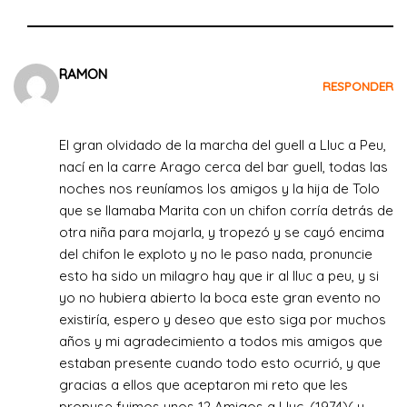
RAMON
RESPONDER
el 2 de agosto de 2022 a las 17:25
El gran olvidado de la marcha del guell a Lluc a Peu,
nací en la carre Arago cerca del bar guell, todas las
noches nos reuníamos los amigos y la hija de Tolo
que se llamaba Marita con un chifon corría detrás de
otra niña para mojarla, y tropezó y se cayó encima
del chifon le exploto y no le paso nada, pronuncie
esto ha sido un milagro hay que ir al lluc a peu, y si
yo no hubiera abierto la boca este gran evento no
existiría, espero y deseo que esto siga por muchos
años y mi agradecimiento a todos mis amigos que
estaban presente cuando todo esto ocurrió, y que
gracias a ellos que aceptaron mi reto que les
propuse fuimos unos 12 Amigos a Lluc, (1974)( y