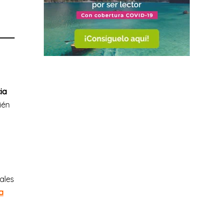
ia
ién
ales
a