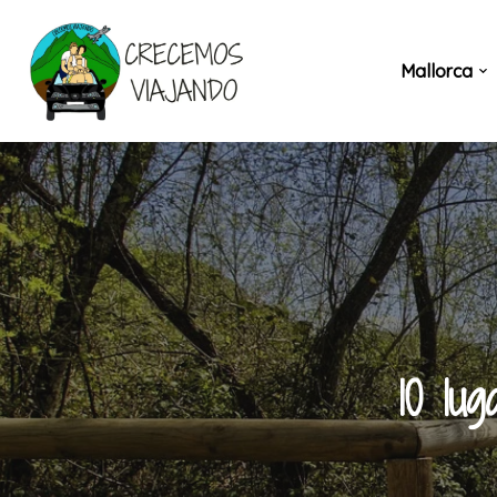
Saltar
Mallorca
al
contenido
10 lu