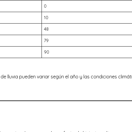
0
10
48
79
90
de lluvia pueden variar según el año y las condiciones climát