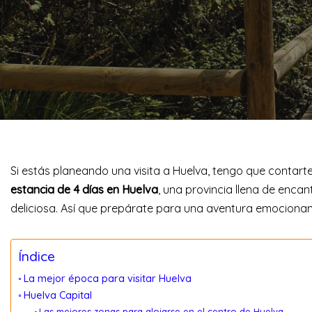
Si estás planeando una visita a Huelva, tengo que contart
estancia de 4 días
en Huelva
, una provincia llena de enca
deliciosa. Así que prepárate para una aventura emocionan
Índice
La mejor época para visitar Huelva
Huelva Capital
Las mejores zonas para alojarse en el centro de Huelva