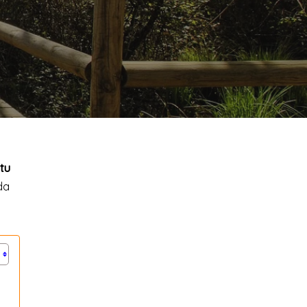
tu
da