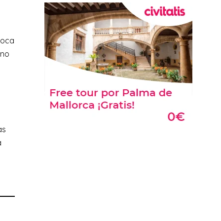
poca
uno
as
a