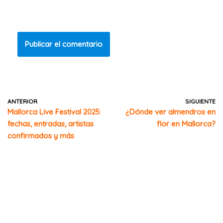
Guarda mi nombre, correo electrónico y web en este
navegador para la próxima vez que comente.
ANTERIOR
SIGUIENTE
Mallorca Live Festival 2025:
¿Dónde ver almendros en
fechas, entradas, artistas
flor en Mallorca?
confirmados y más