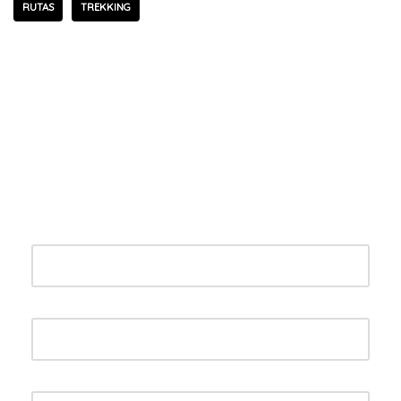
RUTAS
TREKKING
Deja una respuesta
Tu dirección de correo electrónico no será publicada.
Los campos obligatorios están marcados con
*
Nombre
*
Correo electrónico
*
Web