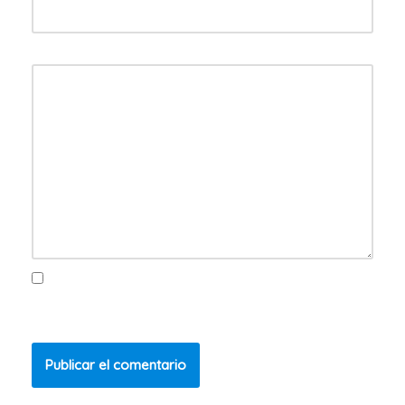
Comentario
*
Guarda mi nombre, correo electrónico y web en este
navegador para la próxima vez que comente.