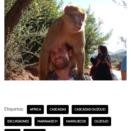
Etiquetas:
AFRICA
CASCADAS
CASCADAS OUZOUD
EXCURSIONES
MARRAKECH
MARRUECOS
OUZOUD