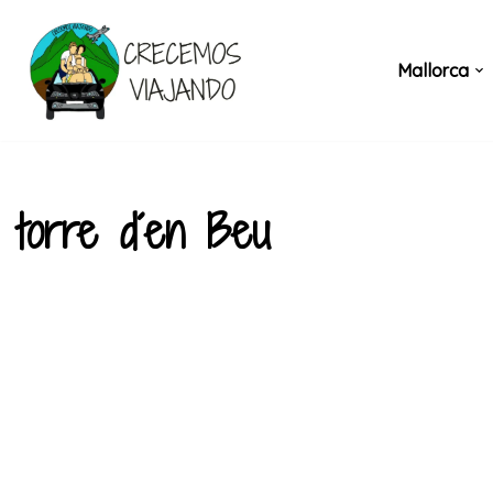
Saltar
Mallorca
al
contenido
torre d´en Beu