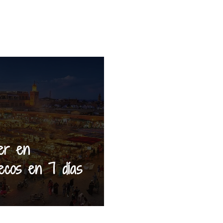
er en
ecos en 7 días