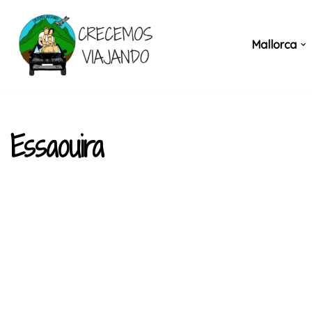
Saltar
Mallorca
al
contenido
Essaouira