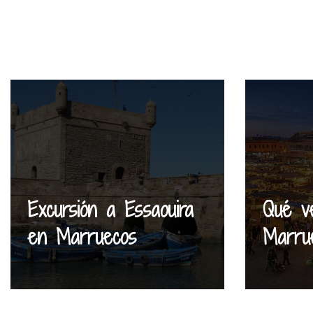
Excursión a Essaouira
Qué v
en Marruecos
Marru