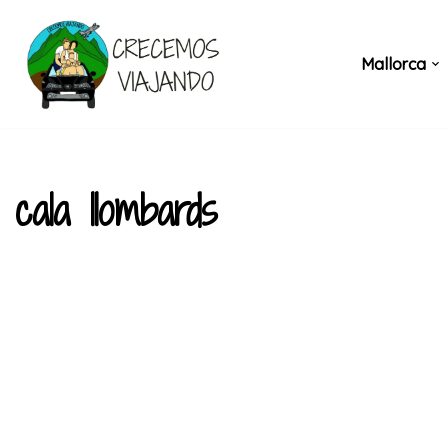
Saltar
Mallorca
al
contenido
cala llombards