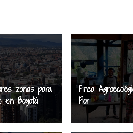
ores zonas para
Finca Agroecológ
se en Bogotá
Flor